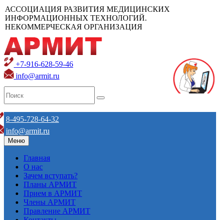
АССОЦИАЦИЯ РАЗВИТИЯ МЕДИЦИНСКИХ
ИНФОРМАЦИОННЫХ ТЕХНОЛОГИЙ.
НЕКОММЕРЧЕСКАЯ ОРГАНИЗАЦИЯ
+7-916-628-59-46
info@armit.ru
8-495-728-64-32
info@armit.ru
Меню
Главная
О нас
Зачем вступать?
Планы АРМИТ
Прием в АРМИТ
Члены АРМИТ
Правление АРМИТ
Контакты