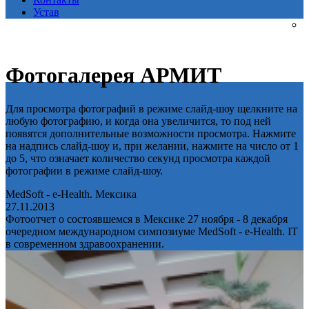
Устав
Фотогалерея АРМИТ
Для просмотра фотографий в режиме слайд-шоу щелкните на
любую фотографию, и когда она увеличится, то под ней
появятся дополнительные возможности просмотра. Нажмите
на надпись слайд-шоу и, при желании, нажмите на число от 1
до 5, что означает количество секунд просмотра каждой
фотографии в режиме слайд-шоу.
MedSoft - e-Health. Мексика
27.11.2013
Фотоотчет о состоявшемся в Мексике 27 ноября - 8 декабря
очередном международном симпозиуме MedSoft - e-Health. IT
в современном здравоохранении.