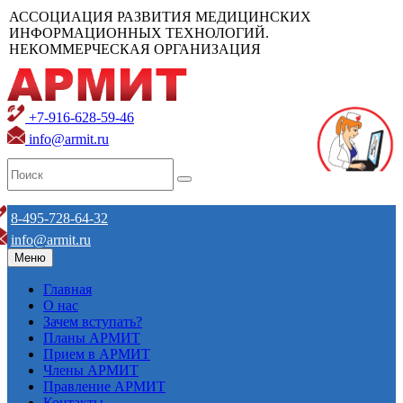
АССОЦИАЦИЯ РАЗВИТИЯ МЕДИЦИНСКИХ
ИНФОРМАЦИОННЫХ ТЕХНОЛОГИЙ.
НЕКОММЕРЧЕСКАЯ ОРГАНИЗАЦИЯ
+7-916-628-59-46
info@armit.ru
8-495-728-64-32
info@armit.ru
Меню
Главная
О нас
Зачем вступать?
Планы АРМИТ
Прием в АРМИТ
Члены АРМИТ
Правление АРМИТ
Контакты