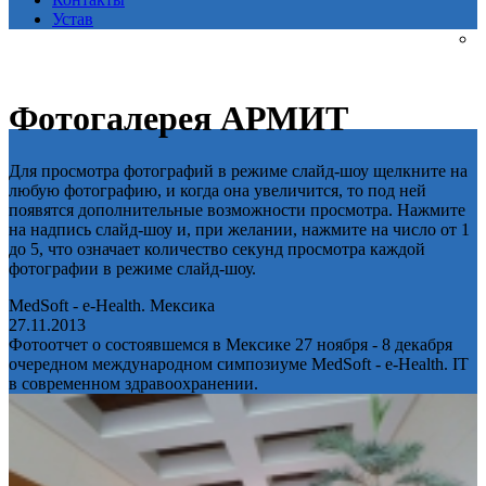
Устав
Фотогалерея АРМИТ
Для просмотра фотографий в режиме слайд-шоу щелкните на
любую фотографию, и когда она увеличится, то под ней
появятся дополнительные возможности просмотра. Нажмите
на надпись слайд-шоу и, при желании, нажмите на число от 1
до 5, что означает количество секунд просмотра каждой
фотографии в режиме слайд-шоу.
MedSoft - e-Health. Мексика
27.11.2013
Фотоотчет о состоявшемся в Мексике 27 ноября - 8 декабря
очередном международном симпозиуме MedSoft - e-Health. IT
в современном здравоохранении.