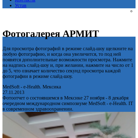
Устав
Фотогалерея АРМИТ
Для просмотра фотографий в режиме слайд-шоу щелкните на
любую фотографию, и когда она увеличится, то под ней
появятся дополнительные возможности просмотра. Нажмите
на надпись слайд-шоу и, при желании, нажмите на число от 1
до 5, что означает количество секунд просмотра каждой
фотографии в режиме слайд-шоу.
MedSoft - e-Health. Мексика
27.11.2013
Фотоотчет о состоявшемся в Мексике 27 ноября - 8 декабря
очередном международном симпозиуме MedSoft - e-Health. IT
в современном здравоохранении.