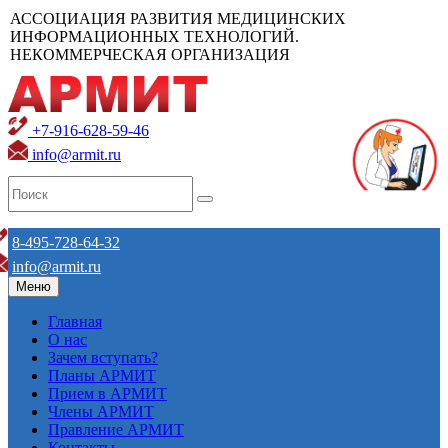
АССОЦИАЦИЯ РАЗВИТИЯ МЕДИЦИНСКИХ
ИНФОРМАЦИОННЫХ ТЕХНОЛОГИЙ.
НЕКОММЕРЧЕСКАЯ ОРГАНИЗАЦИЯ
+7-916-628-59-46
info@armit.ru
8-495-728-64-32
info@armit.ru
Меню
Главная
О нас
Зачем вступать?
Планы АРМИТ
Прием в АРМИТ
Члены АРМИТ
Правление АРМИТ
Контакты