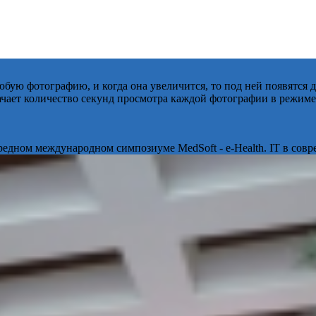
бую фотографию, и когда она увеличится, то под ней появятся
начает количество секунд просмотра каждой фотографии в режиме
ередном международном симпозиуме MedSoft - e-Health. IT в сов