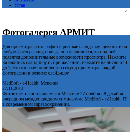
Устав
Фотогалерея АРМИТ
Для просмотра фотографий в режиме слайд-шоу щелкните на
любую фотографию, и когда она увеличится, то под ней
появятся дополнительные возможности просмотра. Нажмите
на надпись слайд-шоу и, при желании, нажмите на число от 1
до 5, что означает количество секунд просмотра каждой
фотографии в режиме слайд-шоу.
MedSoft - e-Health. Мексика
27.11.2013
Фотоотчет о состоявшемся в Мексике 27 ноября - 8 декабря
очередном международном симпозиуме MedSoft - e-Health. IT
в современном здравоохранении.