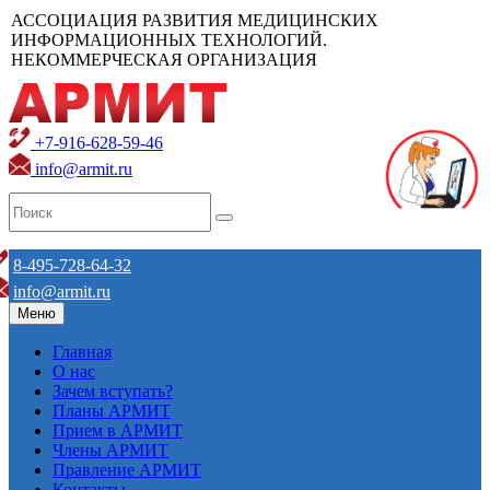
АССОЦИАЦИЯ РАЗВИТИЯ МЕДИЦИНСКИХ
ИНФОРМАЦИОННЫХ ТЕХНОЛОГИЙ.
НЕКОММЕРЧЕСКАЯ ОРГАНИЗАЦИЯ
+7-916-628-59-46
info@armit.ru
8-495-728-64-32
info@armit.ru
Меню
Главная
О нас
Зачем вступать?
Планы АРМИТ
Прием в АРМИТ
Члены АРМИТ
Правление АРМИТ
Контакты