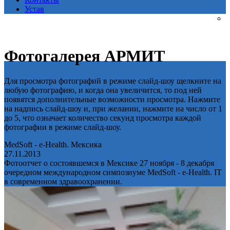
Устав
Фотогалерея АРМИТ
Для просмотра фотографий в режиме слайд-шоу щелкните на
любую фотографию, и когда она увеличится, то под ней
появятся дополнительные возможности просмотра. Нажмите
на надпись слайд-шоу и, при желании, нажмите на число от 1
до 5, что означает количество секунд просмотра каждой
фотографии в режиме слайд-шоу.
MedSoft - e-Health. Мексика
27.11.2013
Фотоотчет о состоявшемся в Мексике 27 ноября - 8 декабря
очередном международном симпозиуме MedSoft - e-Health. IT
в современном здравоохранении.