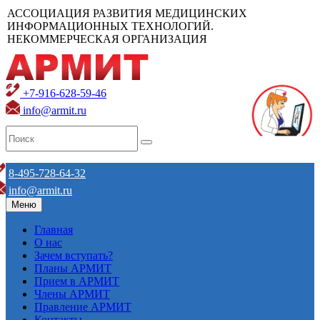
АССОЦИАЦИЯ РАЗВИТИЯ МЕДИЦИНСКИХ
ИНФОРМАЦИОННЫХ ТЕХНОЛОГИЙ.
НЕКОММЕРЧЕСКАЯ ОРГАНИЗАЦИЯ
+7-916-628-59-46
info@armit.ru
8-495-728-64-32
info@armit.ru
Меню
Главная
О нас
Зачем вступать?
Планы АРМИТ
Прием в АРМИТ
Члены АРМИТ
Правление АРМИТ
Контакты