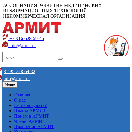
АССОЦИАЦИЯ РАЗВИТИЯ МЕДИЦИНСКИХ
ИНФОРМАЦИОННЫХ ТЕХНОЛОГИЙ.
НЕКОММЕРЧЕСКАЯ ОРГАНИЗАЦИЯ
+7-916-628-59-46
info@armit.ru
8-495-728-64-32
info@armit.ru
Меню
Главная
О нас
Зачем вступать?
Планы АРМИТ
Прием в АРМИТ
Члены АРМИТ
Правление АРМИТ
Контакты