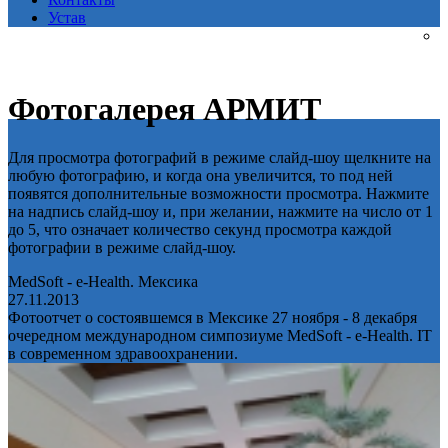
Устав
Фотогалерея АРМИТ
Для просмотра фотографий в режиме слайд-шоу щелкните на
любую фотографию, и когда она увеличится, то под ней
появятся дополнительные возможности просмотра. Нажмите
на надпись слайд-шоу и, при желании, нажмите на число от 1
до 5, что означает количество секунд просмотра каждой
фотографии в режиме слайд-шоу.
MedSoft - e-Health. Мексика
27.11.2013
Фотоотчет о состоявшемся в Мексике 27 ноября - 8 декабря
очередном международном симпозиуме MedSoft - e-Health. IT
в современном здравоохранении.