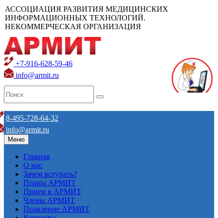
АССОЦИАЦИЯ РАЗВИТИЯ МЕДИЦИНСКИХ
ИНФОРМАЦИОННЫХ ТЕХНОЛОГИЙ.
НЕКОММЕРЧЕСКАЯ ОРГАНИЗАЦИЯ
+7-916-628-59-46
info@armit.ru
8-495-728-64-32
info@armit.ru
Меню
Главная
О нас
Зачем вступать?
Планы АРМИТ
Прием в АРМИТ
Члены АРМИТ
Правление АРМИТ
Контакты