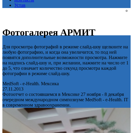
Устав
Фотогалерея АРМИТ
Для просмотра фотографий в режиме слайд-шоу щелкните на
любую фотографию, и когда она увеличится, то под ней
появятся дополнительные возможности просмотра. Нажмите
на надпись слайд-шоу и, при желании, нажмите на число от 1
до 5, что означает количество секунд просмотра каждой
фотографии в режиме слайд-шоу.
MedSoft - e-Health. Мексика
27.11.2013
Фотоотчет о состоявшемся в Мексике 27 ноября - 8 декабря
очередном международном симпозиуме MedSoft - e-Health. IT
в современном здравоохранении.