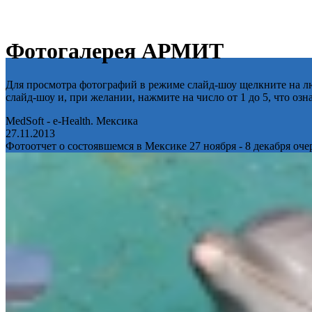
Фотогалерея АРМИТ
Для просмотра фотографий в режиме слайд-шоу щелкните на лю
слайд-шоу и, при желании, нажмите на число от 1 до 5, что оз
MedSoft - e-Health. Мексика
27.11.2013
Фотоотчет о состоявшемся в Мексике 27 ноября - 8 декабря оч