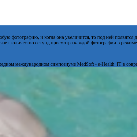
бую фотографию, и когда она увеличится, то под ней появятся
начает количество секунд просмотра каждой фотографии в режиме
ередном международном симпозиуме MedSoft - e-Health. IT в сов