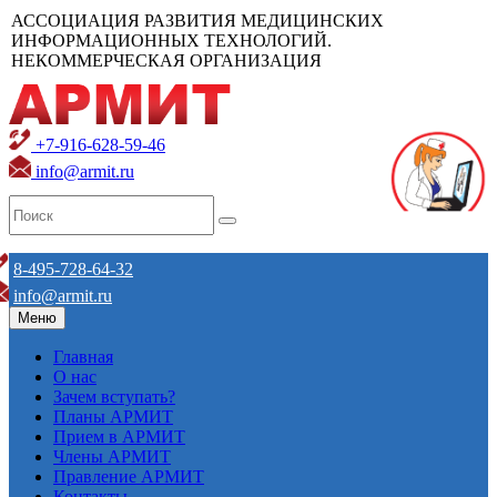
АССОЦИАЦИЯ РАЗВИТИЯ МЕДИЦИНСКИХ
ИНФОРМАЦИОННЫХ ТЕХНОЛОГИЙ.
НЕКОММЕРЧЕСКАЯ ОРГАНИЗАЦИЯ
+7-916-628-59-46
info@armit.ru
8-495-728-64-32
info@armit.ru
Меню
Главная
О нас
Зачем вступать?
Планы АРМИТ
Прием в АРМИТ
Члены АРМИТ
Правление АРМИТ
Контакты