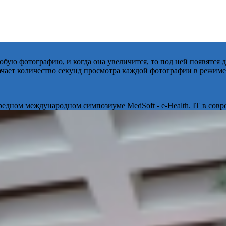
бую фотографию, и когда она увеличится, то под ней появятся
начает количество секунд просмотра каждой фотографии в режиме
ередном международном симпозиуме MedSoft - e-Health. IT в сов