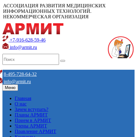
АССОЦИАЦИЯ РАЗВИТИЯ МЕДИЦИНСКИХ
ИНФОРМАЦИОННЫХ ТЕХНОЛОГИЙ.
НЕКОММЕРЧЕСКАЯ ОРГАНИЗАЦИЯ
+7-916-628-59-46
info@armit.ru
8-495-728-64-32
info@armit.ru
Меню
Главная
О нас
Зачем вступать?
Планы АРМИТ
Прием в АРМИТ
Члены АРМИТ
Правление АРМИТ
Контакты