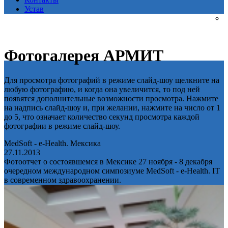
Устав
Фотогалерея АРМИТ
Для просмотра фотографий в режиме слайд-шоу щелкните на
любую фотографию, и когда она увеличится, то под ней
появятся дополнительные возможности просмотра. Нажмите
на надпись слайд-шоу и, при желании, нажмите на число от 1
до 5, что означает количество секунд просмотра каждой
фотографии в режиме слайд-шоу.
MedSoft - e-Health. Мексика
27.11.2013
Фотоотчет о состоявшемся в Мексике 27 ноября - 8 декабря
очередном международном симпозиуме MedSoft - e-Health. IT
в современном здравоохранении.