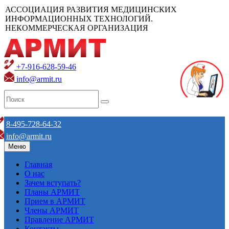
АССОЦИАЦИЯ РАЗВИТИЯ МЕДИЦИНСКИХ
ИНФОРМАЦИОННЫХ ТЕХНОЛОГИЙ.
НЕКОММЕРЧЕСКАЯ ОРГАНИЗАЦИЯ
+7-916-628-59-46
info@armit.ru
8-495-728-64-32
info@armit.ru
Меню
Главная
О нас
Зачем вступать?
Планы АРМИТ
Прием в АРМИТ
Члены АРМИТ
Правление АРМИТ
Контакты