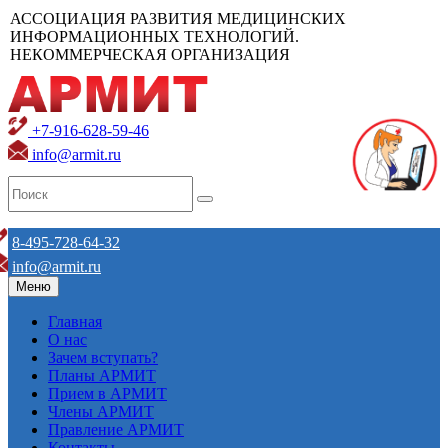
АССОЦИАЦИЯ РАЗВИТИЯ МЕДИЦИНСКИХ
ИНФОРМАЦИОННЫХ ТЕХНОЛОГИЙ.
НЕКОММЕРЧЕСКАЯ ОРГАНИЗАЦИЯ
+7-916-628-59-46
info@armit.ru
8-495-728-64-32
info@armit.ru
Меню
Главная
О нас
Зачем вступать?
Планы АРМИТ
Прием в АРМИТ
Члены АРМИТ
Правление АРМИТ
Контакты