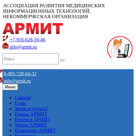
АССОЦИАЦИЯ РАЗВИТИЯ МЕДИЦИНСКИХ
ИНФОРМАЦИОННЫХ ТЕХНОЛОГИЙ.
НЕКОММЕРЧЕСКАЯ ОРГАНИЗАЦИЯ
+7-916-628-59-46
info@armit.ru
8-495-728-64-32
info@armit.ru
Меню
Главная
О нас
Зачем вступать?
Планы АРМИТ
Прием в АРМИТ
Члены АРМИТ
Правление АРМИТ
Контакты