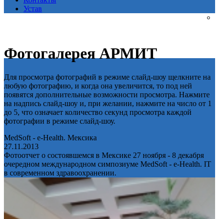
Устав
Фотогалерея АРМИТ
Для просмотра фотографий в режиме слайд-шоу щелкните на
любую фотографию, и когда она увеличится, то под ней
появятся дополнительные возможности просмотра. Нажмите
на надпись слайд-шоу и, при желании, нажмите на число от 1
до 5, что означает количество секунд просмотра каждой
фотографии в режиме слайд-шоу.
MedSoft - e-Health. Мексика
27.11.2013
Фотоотчет о состоявшемся в Мексике 27 ноября - 8 декабря
очередном международном симпозиуме MedSoft - e-Health. IT
в современном здравоохранении.