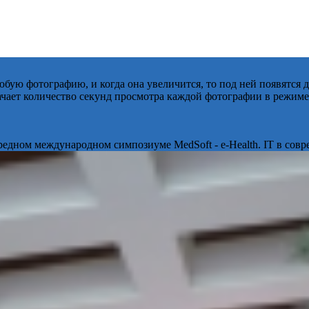
бую фотографию, и когда она увеличится, то под ней появятся
начает количество секунд просмотра каждой фотографии в режиме
ередном международном симпозиуме MedSoft - e-Health. IT в сов