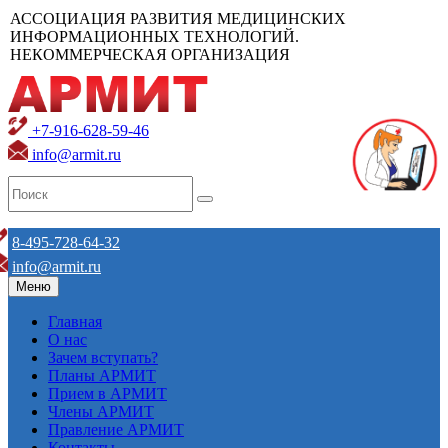
АССОЦИАЦИЯ РАЗВИТИЯ МЕДИЦИНСКИХ
ИНФОРМАЦИОННЫХ ТЕХНОЛОГИЙ.
НЕКОММЕРЧЕСКАЯ ОРГАНИЗАЦИЯ
+7-916-628-59-46
info@armit.ru
8-495-728-64-32
info@armit.ru
Меню
Главная
О нас
Зачем вступать?
Планы АРМИТ
Прием в АРМИТ
Члены АРМИТ
Правление АРМИТ
Контакты