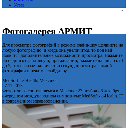
Устав
Фотогалерея АРМИТ
Для просмотра фотографий в режиме слайд-шоу щелкните на
любую фотографию, и когда она увеличится, то под ней
появятся дополнительные возможности просмотра. Нажмите
на надпись слайд-шоу и, при желании, нажмите на число от 1
до 5, что означает количество секунд просмотра каждой
фотографии в режиме слайд-шоу.
MedSoft - e-Health. Мексика
27.11.2013
Фотоотчет о состоявшемся в Мексике 27 ноября - 8 декабря
очередном международном симпозиуме MedSoft - e-Health. IT
в современном здравоохранении.