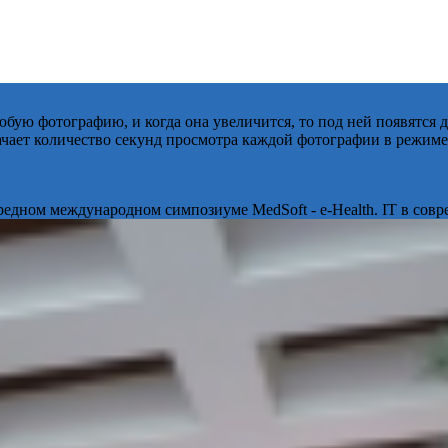
бую фотографию, и когда она увеличится, то под ней появятся
начает количество секунд просмотра каждой фотографии в режиме
ередном международном симпозиуме MedSoft - e-Health. IT в сов