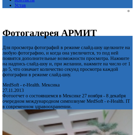
Устав
Фотогалерея АРМИТ
Для просмотра фотографий в режиме слайд-шоу щелкните на
любую фотографию, и когда она увеличится, то под ней
появятся дополнительные возможности просмотра. Нажмите
на надпись слайд-шоу и, при желании, нажмите на число от 1
до 5, что означает количество секунд просмотра каждой
фотографии в режиме слайд-шоу.
MedSoft - e-Health. Мексика
27.11.2013
Фотоотчет о состоявшемся в Мексике 27 ноября - 8 декабря
очередном международном симпозиуме MedSoft - e-Health. IT
в современном здравоохранении.