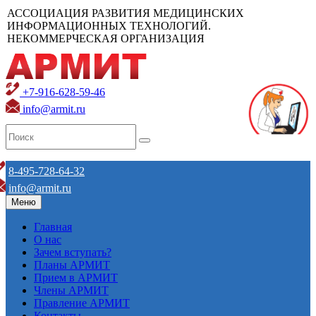
АССОЦИАЦИЯ РАЗВИТИЯ МЕДИЦИНСКИХ
ИНФОРМАЦИОННЫХ ТЕХНОЛОГИЙ.
НЕКОММЕРЧЕСКАЯ ОРГАНИЗАЦИЯ
+7-916-628-59-46
info@armit.ru
8-495-728-64-32
info@armit.ru
Меню
Главная
О нас
Зачем вступать?
Планы АРМИТ
Прием в АРМИТ
Члены АРМИТ
Правление АРМИТ
Контакты