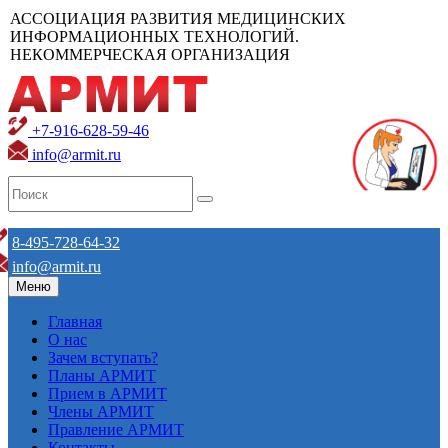
АССОЦИАЦИЯ РАЗВИТИЯ МЕДИЦИНСКИХ
ИНФОРМАЦИОННЫХ ТЕХНОЛОГИЙ.
НЕКОММЕРЧЕСКАЯ ОРГАНИЗАЦИЯ
+7-916-628-59-46
info@armit.ru
8-495-728-64-32
info@armit.ru
Меню
Главная
О нас
Зачем вступать?
Планы АРМИТ
Прием в АРМИТ
Члены АРМИТ
Правление АРМИТ
Контакты