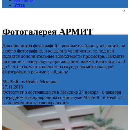
Устав
Фотогалерея АРМИТ
Для просмотра фотографий в режиме слайд-шоу щелкните на
любую фотографию, и когда она увеличится, то под ней
появятся дополнительные возможности просмотра. Нажмите
на надпись слайд-шоу и, при желании, нажмите на число от 1
до 5, что означает количество секунд просмотра каждой
фотографии в режиме слайд-шоу.
MedSoft - e-Health. Мексика
27.11.2013
Фотоотчет о состоявшемся в Мексике 27 ноября - 8 декабря
очередном международном симпозиуме MedSoft - e-Health. IT
в современном здравоохранении.