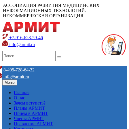
АССОЦИАЦИЯ РАЗВИТИЯ МЕДИЦИНСКИХ
ИНФОРМАЦИОННЫХ ТЕХНОЛОГИЙ.
НЕКОММЕРЧЕСКАЯ ОРГАНИЗАЦИЯ
+7-916-628-59-46
info@armit.ru
8-495-728-64-32
info@armit.ru
Меню
Главная
О нас
Зачем вступать?
Планы АРМИТ
Прием в АРМИТ
Члены АРМИТ
Правление АРМИТ
Контакты