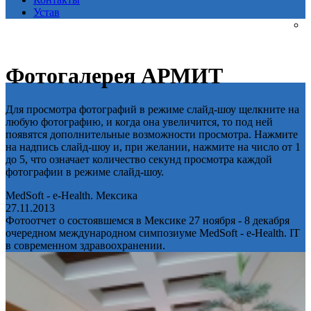
Устав
Фотогалерея АРМИТ
Для просмотра фотографий в режиме слайд-шоу щелкните на
любую фотографию, и когда она увеличится, то под ней
появятся дополнительные возможности просмотра. Нажмите
на надпись слайд-шоу и, при желании, нажмите на число от 1
до 5, что означает количество секунд просмотра каждой
фотографии в режиме слайд-шоу.
MedSoft - e-Health. Мексика
27.11.2013
Фотоотчет о состоявшемся в Мексике 27 ноября - 8 декабря
очередном международном симпозиуме MedSoft - e-Health. IT
в современном здравоохранении.