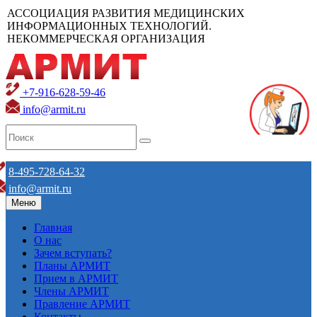
АССОЦИАЦИЯ РАЗВИТИЯ МЕДИЦИНСКИХ
ИНФОРМАЦИОННЫХ ТЕХНОЛОГИЙ.
НЕКОММЕРЧЕСКАЯ ОРГАНИЗАЦИЯ
+7-916-628-59-46
info@armit.ru
8-495-728-64-32
info@armit.ru
Меню
Главная
О нас
Зачем вступать?
Планы АРМИТ
Прием в АРМИТ
Члены АРМИТ
Правление АРМИТ
Контакты