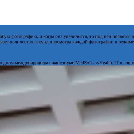
бую фотографию, и когда она увеличится, то под ней появятся
начает количество секунд просмотра каждой фотографии в режиме
ередном международном симпозиуме MedSoft - e-Health. IT в сов