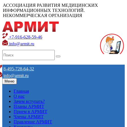
АССОЦИАЦИЯ РАЗВИТИЯ МЕДИЦИНСКИХ
ИНФОРМАЦИОННЫХ ТЕХНОЛОГИЙ.
НЕКОММЕРЧЕСКАЯ ОРГАНИЗАЦИЯ
+7-916-628-59-46
info@armit.ru
8-495-728-64-32
info@armit.ru
Меню
Главная
О нас
Зачем вступать?
Планы АРМИТ
Прием в АРМИТ
Члены АРМИТ
Правление АРМИТ
Контакты