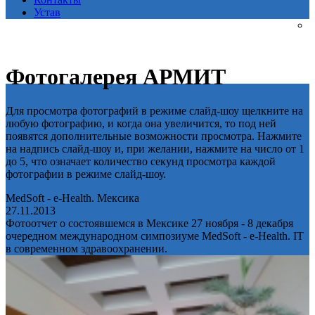
Устав
Фотогалерея АРМИТ
Для просмотра фотографий в режиме слайд-шоу щелкните на
любую фотографию, и когда она увеличится, то под ней
появятся дополнительные возможности просмотра. Нажмите
на надпись слайд-шоу и, при желании, нажмите на число от 1
до 5, что означает количество секунд просмотра каждой
фотографии в режиме слайд-шоу.
MedSoft - e-Health. Мексика
27.11.2013
Фотоотчет о состоявшемся в Мексике 27 ноября - 8 декабря
очередном международном симпозиуме MedSoft - e-Health. IT
в современном здравоохранении.