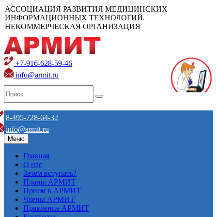
АССОЦИАЦИЯ РАЗВИТИЯ МЕДИЦИНСКИХ
ИНФОРМАЦИОННЫХ ТЕХНОЛОГИЙ.
НЕКОММЕРЧЕСКАЯ ОРГАНИЗАЦИЯ
+7-916-628-59-46
info@armit.ru
8-495-728-64-32
info@armit.ru
Меню
Главная
О нас
Зачем вступать?
Планы АРМИТ
Прием в АРМИТ
Члены АРМИТ
Правление АРМИТ
Контакты