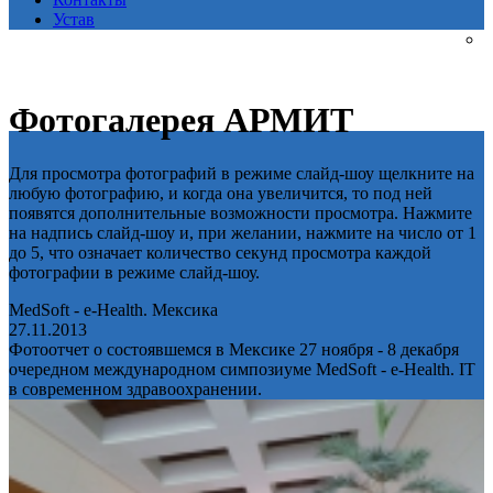
Устав
Фотогалерея АРМИТ
Для просмотра фотографий в режиме слайд-шоу щелкните на
любую фотографию, и когда она увеличится, то под ней
появятся дополнительные возможности просмотра. Нажмите
на надпись слайд-шоу и, при желании, нажмите на число от 1
до 5, что означает количество секунд просмотра каждой
фотографии в режиме слайд-шоу.
MedSoft - e-Health. Мексика
27.11.2013
Фотоотчет о состоявшемся в Мексике 27 ноября - 8 декабря
очередном международном симпозиуме MedSoft - e-Health. IT
в современном здравоохранении.