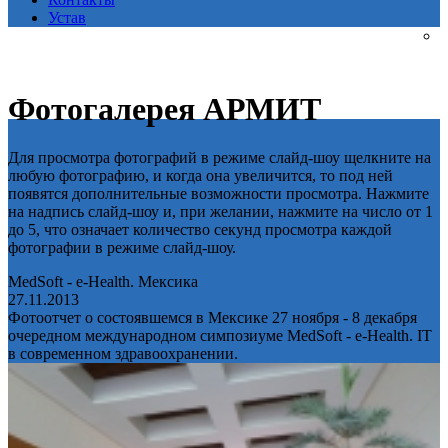
Устав
Фотогалерея АРМИТ
Для просмотра фотографий в режиме слайд-шоу щелкните на
любую фотографию, и когда она увеличится, то под ней
появятся дополнительные возможности просмотра. Нажмите
на надпись слайд-шоу и, при желании, нажмите на число от 1
до 5, что означает количество секунд просмотра каждой
фотографии в режиме слайд-шоу.
MedSoft - e-Health. Мексика
27.11.2013
Фотоотчет о состоявшемся в Мексике 27 ноября - 8 декабря
очередном международном симпозиуме MedSoft - e-Health. IT
в современном здравоохранении.