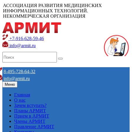
АССОЦИАЦИЯ РАЗВИТИЯ МЕДИЦИНСКИХ
ИНФОРМАЦИОННЫХ ТЕХНОЛОГИЙ.
НЕКОММЕРЧЕСКАЯ ОРГАНИЗАЦИЯ
+7-916-628-59-46
info@armit.ru
8-495-728-64-32
info@armit.ru
Меню
Главная
О нас
Зачем вступать?
Планы АРМИТ
Прием в АРМИТ
Члены АРМИТ
Правление АРМИТ
Контакты