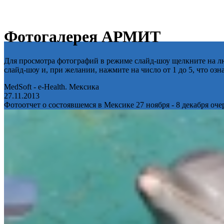
Фотогалерея АРМИТ
Для просмотра фотографий в режиме слайд-шоу щелкните на лю
слайд-шоу и, при желании, нажмите на число от 1 до 5, что оз
MedSoft - e-Health. Мексика
27.11.2013
Фотоотчет о состоявшемся в Мексике 27 ноября - 8 декабря оч