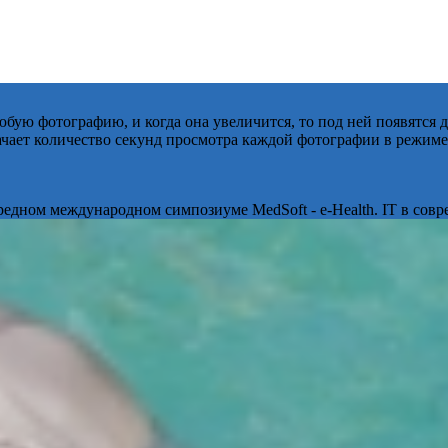
бую фотографию, и когда она увеличится, то под ней появятся
начает количество секунд просмотра каждой фотографии в режиме
ередном международном симпозиуме MedSoft - e-Health. IT в сов