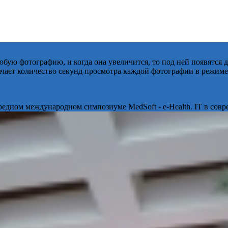
бую фотографию, и когда она увеличится, то под ней появятся
начает количество секунд просмотра каждой фотографии в режиме
ередном международном симпозиуме MedSoft - e-Health. IT в сов