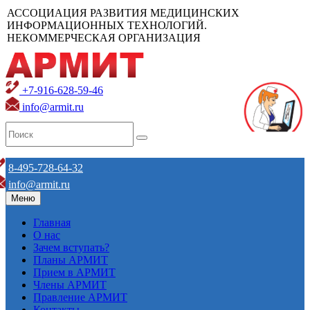
АССОЦИАЦИЯ РАЗВИТИЯ МЕДИЦИНСКИХ
ИНФОРМАЦИОННЫХ ТЕХНОЛОГИЙ.
НЕКОММЕРЧЕСКАЯ ОРГАНИЗАЦИЯ
+7-916-628-59-46
info@armit.ru
8-495-728-64-32
info@armit.ru
Меню
Главная
О нас
Зачем вступать?
Планы АРМИТ
Прием в АРМИТ
Члены АРМИТ
Правление АРМИТ
Контакты