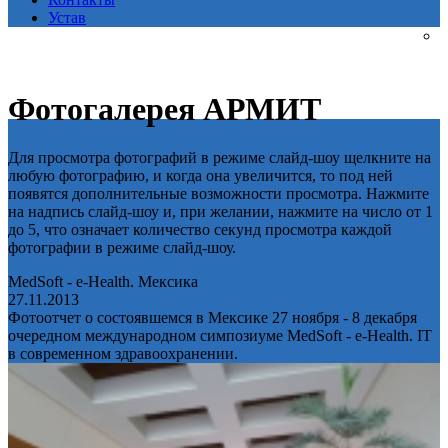
Устав
Фотогалерея АРМИТ
Для просмотра фотографий в режиме слайд-шоу щелкните на
любую фотографию, и когда она увеличится, то под ней
появятся дополнительные возможности просмотра. Нажмите
на надпись слайд-шоу и, при желании, нажмите на число от 1
до 5, что означает количество секунд просмотра каждой
фотографии в режиме слайд-шоу.
MedSoft - e-Health. Мексика
27.11.2013
Фотоотчет о состоявшемся в Мексике 27 ноября - 8 декабря
очередном международном симпозиуме MedSoft - e-Health. IT
в современном здравоохранении.