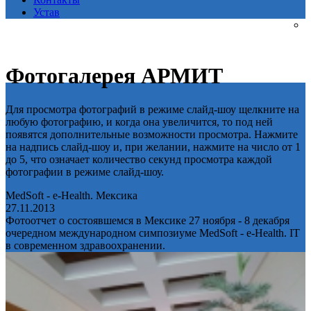
Устав
Фотогалерея АРМИТ
Для просмотра фотографий в режиме слайд-шоу щелкните на
любую фотографию, и когда она увеличится, то под ней
появятся дополнительные возможности просмотра. Нажмите
на надпись слайд-шоу и, при желании, нажмите на число от 1
до 5, что означает количество секунд просмотра каждой
фотографии в режиме слайд-шоу.
MedSoft - e-Health. Мексика
27.11.2013
Фотоотчет о состоявшемся в Мексике 27 ноября - 8 декабря
очередном международном симпозиуме MedSoft - e-Health. IT
в современном здравоохранении.