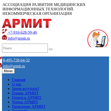
АССОЦИАЦИЯ РАЗВИТИЯ МЕДИЦИНСКИХ
ИНФОРМАЦИОННЫХ ТЕХНОЛОГИЙ.
НЕКОММЕРЧЕСКАЯ ОРГАНИЗАЦИЯ
+7-916-628-59-46
info@armit.ru
8-495-728-64-32
info@armit.ru
Меню
Главная
О нас
Зачем вступать?
Планы АРМИТ
Прием в АРМИТ
Члены АРМИТ
Правление АРМИТ
Контакты