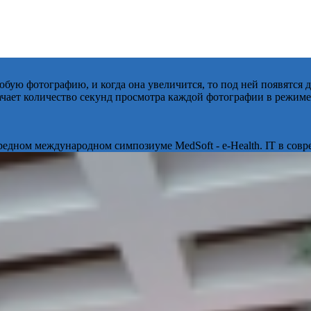
бую фотографию, и когда она увеличится, то под ней появятся
начает количество секунд просмотра каждой фотографии в режиме
ередном международном симпозиуме MedSoft - e-Health. IT в сов