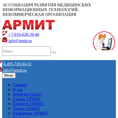
АССОЦИАЦИЯ РАЗВИТИЯ МЕДИЦИНСКИХ
ИНФОРМАЦИОННЫХ ТЕХНОЛОГИЙ.
НЕКОММЕРЧЕСКАЯ ОРГАНИЗАЦИЯ
+7-916-628-59-46
info@armit.ru
8-495-728-64-32
info@armit.ru
Меню
Главная
О нас
Зачем вступать?
Планы АРМИТ
Прием в АРМИТ
Члены АРМИТ
Правление АРМИТ
Контакты