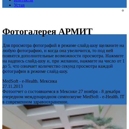
Устав
Фотогалерея АРМИТ
Для просмотра фотографий в режиме слайд-шоу щелкните на
любую фотографию, и когда она увеличится, то под ней
появятся дополнительные возможности просмотра. Нажмите
на надпись слайд-шоу и, при желании, нажмите на число от 1
до 5, что означает количество секунд просмотра каждой
фотографии в режиме слайд-шоу.
MedSoft - e-Health. Мексика
27.11.2013
Фотоотчет о состоявшемся в Мексике 27 ноября - 8 декабря
очередном международном симпозиуме MedSoft - e-Health. IT
в современном здравоохранении.