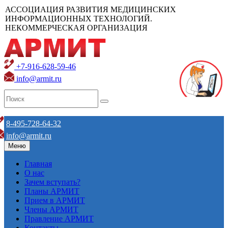
АССОЦИАЦИЯ РАЗВИТИЯ МЕДИЦИНСКИХ
ИНФОРМАЦИОННЫХ ТЕХНОЛОГИЙ.
НЕКОММЕРЧЕСКАЯ ОРГАНИЗАЦИЯ
+7-916-628-59-46
info@armit.ru
8-495-728-64-32
info@armit.ru
Меню
Главная
О нас
Зачем вступать?
Планы АРМИТ
Прием в АРМИТ
Члены АРМИТ
Правление АРМИТ
Контакты