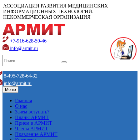
АССОЦИАЦИЯ РАЗВИТИЯ МЕДИЦИНСКИХ
ИНФОРМАЦИОННЫХ ТЕХНОЛОГИЙ.
НЕКОММЕРЧЕСКАЯ ОРГАНИЗАЦИЯ
+7-916-628-59-46
info@armit.ru
8-495-728-64-32
info@armit.ru
Меню
Главная
О нас
Зачем вступать?
Планы АРМИТ
Прием в АРМИТ
Члены АРМИТ
Правление АРМИТ
Контакты