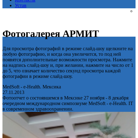
Устав
Фотогалерея АРМИТ
Для просмотра фотографий в режиме слайд-шоу щелкните на
любую фотографию, и когда она увеличится, то под ней
появятся дополнительные возможности просмотра. Нажмите
на надпись слайд-шоу и, при желании, нажмите на число от 1
до 5, что означает количество секунд просмотра каждой
фотографии в режиме слайд-шоу.
MedSoft - e-Health. Мексика
27.11.2013
Фотоотчет о состоявшемся в Мексике 27 ноября - 8 декабря
очередном международном симпозиуме MedSoft - e-Health. IT
в современном здравоохранении.