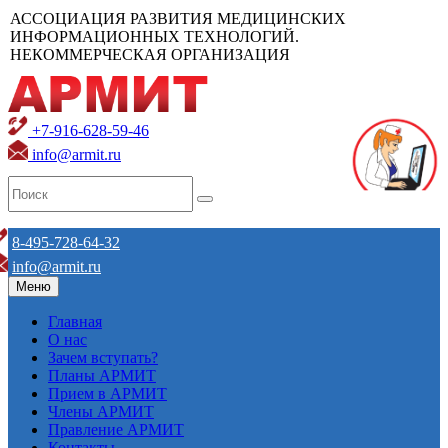
АССОЦИАЦИЯ РАЗВИТИЯ МЕДИЦИНСКИХ
ИНФОРМАЦИОННЫХ ТЕХНОЛОГИЙ.
НЕКОММЕРЧЕСКАЯ ОРГАНИЗАЦИЯ
+7-916-628-59-46
info@armit.ru
8-495-728-64-32
info@armit.ru
Меню
Главная
О нас
Зачем вступать?
Планы АРМИТ
Прием в АРМИТ
Члены АРМИТ
Правление АРМИТ
Контакты