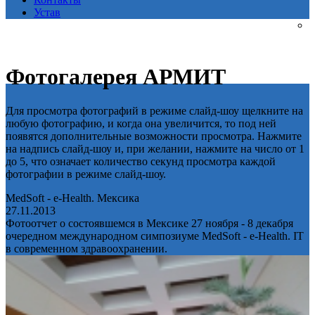
Устав
Фотогалерея АРМИТ
Для просмотра фотографий в режиме слайд-шоу щелкните на
любую фотографию, и когда она увеличится, то под ней
появятся дополнительные возможности просмотра. Нажмите
на надпись слайд-шоу и, при желании, нажмите на число от 1
до 5, что означает количество секунд просмотра каждой
фотографии в режиме слайд-шоу.
MedSoft - e-Health. Мексика
27.11.2013
Фотоотчет о состоявшемся в Мексике 27 ноября - 8 декабря
очередном международном симпозиуме MedSoft - e-Health. IT
в современном здравоохранении.