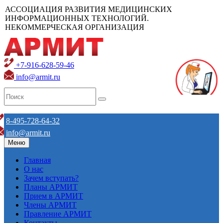
АССОЦИАЦИЯ РАЗВИТИЯ МЕДИЦИНСКИХ
ИНФОРМАЦИОННЫХ ТЕХНОЛОГИЙ.
НЕКОММЕРЧЕСКАЯ ОРГАНИЗАЦИЯ
+7-916-628-59-46
info@armit.ru
8-495-728-64-32
info@armit.ru
Меню
Главная
О нас
Зачем вступать?
Планы АРМИТ
Прием в АРМИТ
Члены АРМИТ
Правление АРМИТ
Контакты