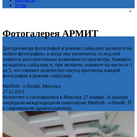
Устав
Фотогалерея АРМИТ
Для просмотра фотографий в режиме слайд-шоу щелкните на
любую фотографию, и когда она увеличится, то под ней
появятся дополнительные возможности просмотра. Нажмите
на надпись слайд-шоу и, при желании, нажмите на число от 1
до 5, что означает количество секунд просмотра каждой
фотографии в режиме слайд-шоу.
MedSoft - e-Health. Мексика
27.11.2013
Фотоотчет о состоявшемся в Мексике 27 ноября - 8 декабря
очередном международном симпозиуме MedSoft - e-Health. IT
в современном здравоохранении.