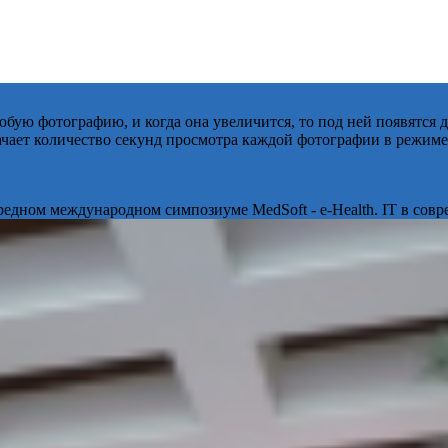
бую фотографию, и когда она увеличится, то под ней появятся
начает количество секунд просмотра каждой фотографии в режиме
ередном международном симпозиуме MedSoft - e-Health. IT в сов