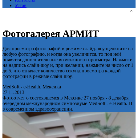
Устав
Фотогалерея АРМИТ
Для просмотра фотографий в режиме слайд-шоу щелкните на
любую фотографию, и когда она увеличится, то под ней
появятся дополнительные возможности просмотра. Нажмите
на надпись слайд-шоу и, при желании, нажмите на число от 1
до 5, что означает количество секунд просмотра каждой
фотографии в режиме слайд-шоу.
MedSoft - e-Health. Мексика
27.11.2013
Фотоотчет о состоявшемся в Мексике 27 ноября - 8 декабря
очередном международном симпозиуме MedSoft - e-Health. IT
в современном здравоохранении.