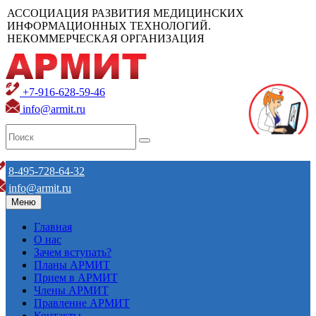
АССОЦИАЦИЯ РАЗВИТИЯ МЕДИЦИНСКИХ
ИНФОРМАЦИОННЫХ ТЕХНОЛОГИЙ.
НЕКОММЕРЧЕСКАЯ ОРГАНИЗАЦИЯ
+7-916-628-59-46
info@armit.ru
8-495-728-64-32
info@armit.ru
Меню
Главная
О нас
Зачем вступать?
Планы АРМИТ
Прием в АРМИТ
Члены АРМИТ
Правление АРМИТ
Контакты