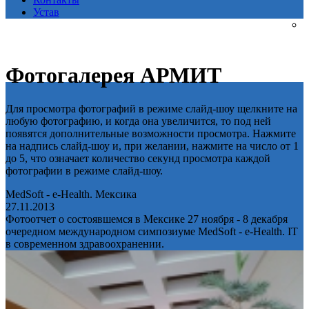
Устав
Фотогалерея АРМИТ
Для просмотра фотографий в режиме слайд-шоу щелкните на
любую фотографию, и когда она увеличится, то под ней
появятся дополнительные возможности просмотра. Нажмите
на надпись слайд-шоу и, при желании, нажмите на число от 1
до 5, что означает количество секунд просмотра каждой
фотографии в режиме слайд-шоу.
MedSoft - e-Health. Мексика
27.11.2013
Фотоотчет о состоявшемся в Мексике 27 ноября - 8 декабря
очередном международном симпозиуме MedSoft - e-Health. IT
в современном здравоохранении.