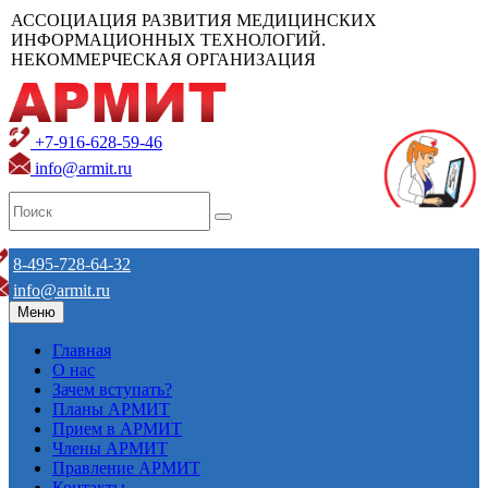
АССОЦИАЦИЯ РАЗВИТИЯ МЕДИЦИНСКИХ
ИНФОРМАЦИОННЫХ ТЕХНОЛОГИЙ.
НЕКОММЕРЧЕСКАЯ ОРГАНИЗАЦИЯ
+7-916-628-59-46
info@armit.ru
8-495-728-64-32
info@armit.ru
Меню
Главная
О нас
Зачем вступать?
Планы АРМИТ
Прием в АРМИТ
Члены АРМИТ
Правление АРМИТ
Контакты