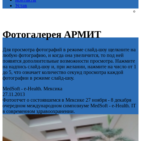
Устав
Фотогалерея АРМИТ
Для просмотра фотографий в режиме слайд-шоу щелкните на
любую фотографию, и когда она увеличится, то под ней
появятся дополнительные возможности просмотра. Нажмите
на надпись слайд-шоу и, при желании, нажмите на число от 1
до 5, что означает количество секунд просмотра каждой
фотографии в режиме слайд-шоу.
MedSoft - e-Health. Мексика
27.11.2013
Фотоотчет о состоявшемся в Мексике 27 ноября - 8 декабря
очередном международном симпозиуме MedSoft - e-Health. IT
в современном здравоохранении.