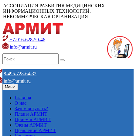
АССОЦИАЦИЯ РАЗВИТИЯ МЕДИЦИНСКИХ
ИНФОРМАЦИОННЫХ ТЕХНОЛОГИЙ.
НЕКОММЕРЧЕСКАЯ ОРГАНИЗАЦИЯ
+7-916-628-59-46
info@armit.ru
8-495-728-64-32
info@armit.ru
Меню
Главная
О нас
Зачем вступать?
Планы АРМИТ
Прием в АРМИТ
Члены АРМИТ
Правление АРМИТ
Контакты