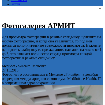
Устав
Фотогалерея АРМИТ
Для просмотра фотографий в режиме слайд-шоу щелкните на
любую фотографию, и когда она увеличится, то под ней
появятся дополнительные возможности просмотра. Нажмите
на надпись слайд-шоу и, при желании, нажмите на число от 1
до 5, что означает количество секунд просмотра каждой
фотографии в режиме слайд-шоу.
MedSoft - e-Health. Мексика
27.11.2013
Фотоотчет о состоявшемся в Мексике 27 ноября - 8 декабря
очередном международном симпозиуме MedSoft - e-Health. IT
в современном здравоохранении.