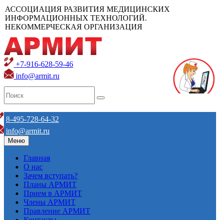
АССОЦИАЦИЯ РАЗВИТИЯ МЕДИЦИНСКИХ
ИНФОРМАЦИОННЫХ ТЕХНОЛОГИЙ.
НЕКОММЕРЧЕСКАЯ ОРГАНИЗАЦИЯ
+7-916-628-59-46
info@armit.ru
8-495-728-64-32
info@armit.ru
Меню
Главная
О нас
Зачем вступать?
Планы АРМИТ
Прием в АРМИТ
Члены АРМИТ
Правление АРМИТ
Контакты