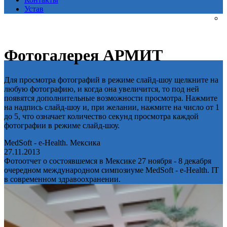
Устав
Фотогалерея АРМИТ
Для просмотра фотографий в режиме слайд-шоу щелкните на
любую фотографию, и когда она увеличится, то под ней
появятся дополнительные возможности просмотра. Нажмите
на надпись слайд-шоу и, при желании, нажмите на число от 1
до 5, что означает количество секунд просмотра каждой
фотографии в режиме слайд-шоу.
MedSoft - e-Health. Мексика
27.11.2013
Фотоотчет о состоявшемся в Мексике 27 ноября - 8 декабря
очередном международном симпозиуме MedSoft - e-Health. IT
в современном здравоохранении.