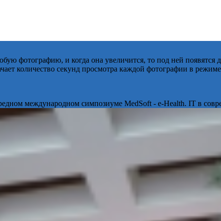
бую фотографию, и когда она увеличится, то под ней появятся
начает количество секунд просмотра каждой фотографии в режиме
ередном международном симпозиуме MedSoft - e-Health. IT в сов