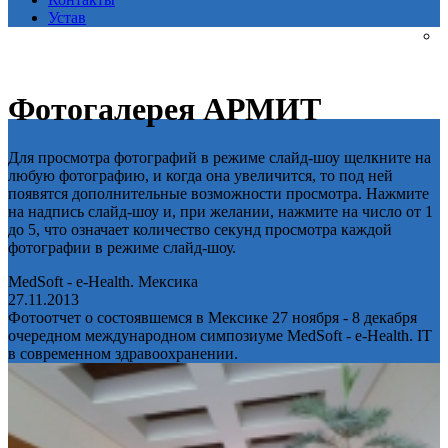
Устав
Фотогалерея АРМИТ
Для просмотра фотографий в режиме слайд-шоу щелкните на
любую фотографию, и когда она увеличится, то под ней
появятся дополнительные возможности просмотра. Нажмите
на надпись слайд-шоу и, при желании, нажмите на число от 1
до 5, что означает количество секунд просмотра каждой
фотографии в режиме слайд-шоу.
MedSoft - e-Health. Мексика
27.11.2013
Фотоотчет о состоявшемся в Мексике 27 ноября - 8 декабря
очередном международном симпозиуме MedSoft - e-Health. IT
в современном здравоохранении.