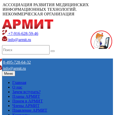
АССОЦИАЦИЯ РАЗВИТИЯ МЕДИЦИНСКИХ
ИНФОРМАЦИОННЫХ ТЕХНОЛОГИЙ.
НЕКОММЕРЧЕСКАЯ ОРГАНИЗАЦИЯ
+7-916-628-59-46
info@armit.ru
8-495-728-64-32
info@armit.ru
Меню
Главная
О нас
Зачем вступать?
Планы АРМИТ
Прием в АРМИТ
Члены АРМИТ
Правление АРМИТ
Контакты