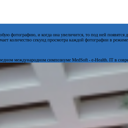
бую фотографию, и когда она увеличится, то под ней появятся
начает количество секунд просмотра каждой фотографии в режиме
ередном международном симпозиуме MedSoft - e-Health. IT в сов