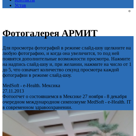
Устав
Фотогалерея АРМИТ
Для просмотра фотографий в режиме слайд-шоу щелкните на
любую фотографию, и когда она увеличится, то под ней
появятся дополнительные возможности просмотра. Нажмите
на надпись слайд-шоу и, при желании, нажмите на число от 1
до 5, что означает количество секунд просмотра каждой
фотографии в режиме слайд-шоу.
MedSoft - e-Health. Мексика
27.11.2013
Фотоотчет о состоявшемся в Мексике 27 ноября - 8 декабря
очередном международном симпозиуме MedSoft - e-Health. IT
в современном здравоохранении.