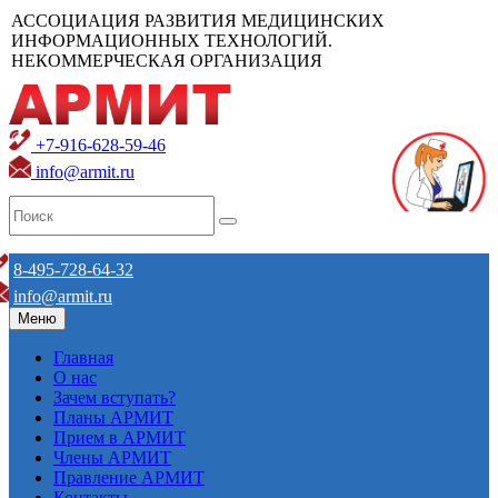
АССОЦИАЦИЯ РАЗВИТИЯ МЕДИЦИНСКИХ
ИНФОРМАЦИОННЫХ ТЕХНОЛОГИЙ.
НЕКОММЕРЧЕСКАЯ ОРГАНИЗАЦИЯ
+7-916-628-59-46
info@armit.ru
8-495-728-64-32
info@armit.ru
Меню
Главная
О нас
Зачем вступать?
Планы АРМИТ
Прием в АРМИТ
Члены АРМИТ
Правление АРМИТ
Контакты