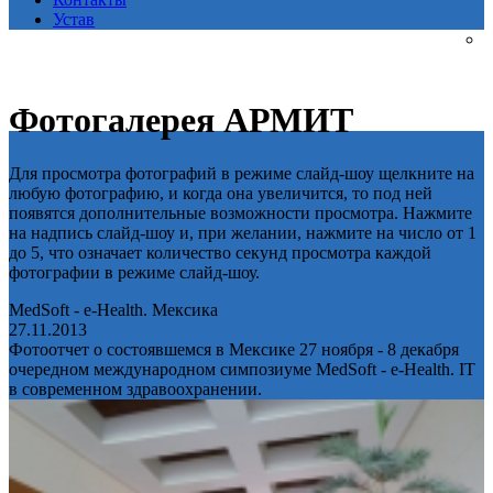
Устав
Фотогалерея АРМИТ
Для просмотра фотографий в режиме слайд-шоу щелкните на
любую фотографию, и когда она увеличится, то под ней
появятся дополнительные возможности просмотра. Нажмите
на надпись слайд-шоу и, при желании, нажмите на число от 1
до 5, что означает количество секунд просмотра каждой
фотографии в режиме слайд-шоу.
MedSoft - e-Health. Мексика
27.11.2013
Фотоотчет о состоявшемся в Мексике 27 ноября - 8 декабря
очередном международном симпозиуме MedSoft - e-Health. IT
в современном здравоохранении.