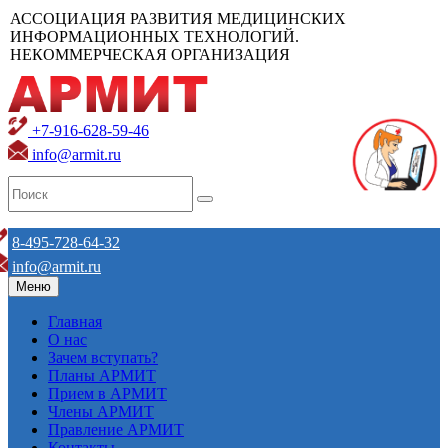
АССОЦИАЦИЯ РАЗВИТИЯ МЕДИЦИНСКИХ
ИНФОРМАЦИОННЫХ ТЕХНОЛОГИЙ.
НЕКОММЕРЧЕСКАЯ ОРГАНИЗАЦИЯ
+7-916-628-59-46
info@armit.ru
8-495-728-64-32
info@armit.ru
Меню
Главная
О нас
Зачем вступать?
Планы АРМИТ
Прием в АРМИТ
Члены АРМИТ
Правление АРМИТ
Контакты