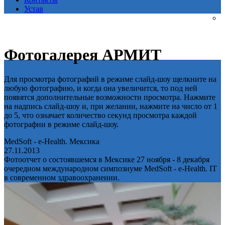
Устав
Фотогалерея АРМИТ
Для просмотра фотографий в режиме слайд-шоу щелкните на
любую фотографию, и когда она увеличится, то под ней
появятся дополнительные возможности просмотра. Нажмите
на надпись слайд-шоу и, при желании, нажмите на число от 1
до 5, что означает количество секунд просмотра каждой
фотографии в режиме слайд-шоу.
MedSoft - e-Health. Мексика
27.11.2013
Фотоотчет о состоявшемся в Мексике 27 ноября - 8 декабря
очередном международном симпозиуме MedSoft - e-Health. IT
в современном здравоохранении.