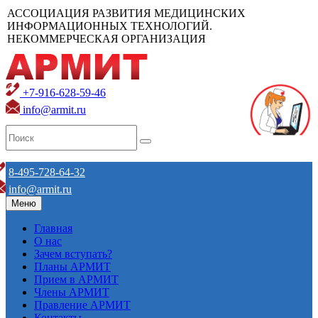
АССОЦИАЦИЯ РАЗВИТИЯ МЕДИЦИНСКИХ
ИНФОРМАЦИОННЫХ ТЕХНОЛОГИЙ.
НЕКОММЕРЧЕСКАЯ ОРГАНИЗАЦИЯ
+7-916-628-59-46
info@armit.ru
8-495-728-64-32
info@armit.ru
Меню
Главная
О нас
Зачем вступать?
Планы АРМИТ
Прием в АРМИТ
Члены АРМИТ
Правление АРМИТ
Контакты