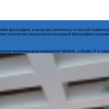
бую фотографию, и когда она увеличится, то под ней появятся
начает количество секунд просмотра каждой фотографии в режиме
ередном международном симпозиуме MedSoft - e-Health. IT в сов