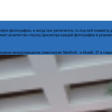
бую фотографию, и когда она увеличится, то под ней появятся
начает количество секунд просмотра каждой фотографии в режиме
ередном международном симпозиуме MedSoft - e-Health. IT в сов